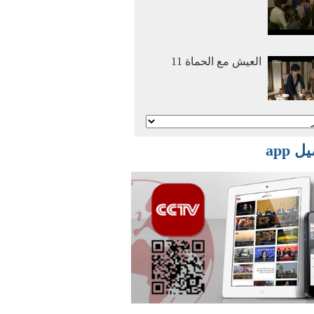
العيش مع الحماة 11
أنا وأمي نتزوج معا 2
 app
أنا وأمي نتزوج معا 1
أفلام وثائقية: عصر
الهجرة العظمي 2016
03 29