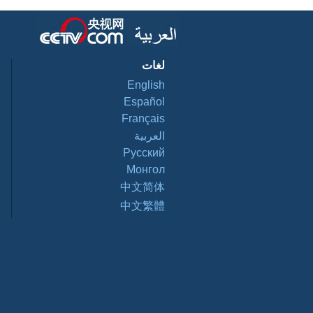
لغات
English
Español
Français
العربية
Pусский
Монгол
中文简体
中文繁體