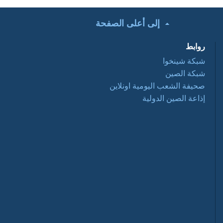
إلى أعلى الصفحة
تحت الأضواء: التعاون
التجاري الصيني
روابط
العربي ... فرص
وتحديات 2016 03 28
شبكة شينخوا
شبكة الصين
أفلام وثائقية: عبور
صحيفة الشعب اليومية اونلاين
نانيانغ 2016 03 28
إذاعة الصين الدولية
السياحة في الصين
2016-03-28