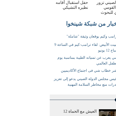
الصيني تزور
حفل استقبال أقامه
القومي
نظيره التشيكي
 للبحوث
العيش مع الحماة 12