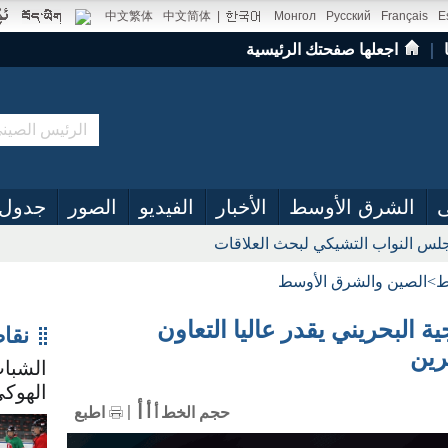
中文繁体
中文简体
|
Монгол
Русский
Français
E
｜
اجعلها صفحتك الرئيسية
ى
الشرق الأوسط
الأخبار
الفيديو
الصور
جدول 
س النواب التشيكي لبحث العلاقات
ط
>
الصين والشرق الأوسط
ة البحريني يقدر عاليا التعاون
نقا
رين
الشباب
الهوكي
أ
أ
حجم الخط
أ
اطبع