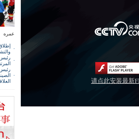
عمره
إطلاق
والتش
رئيس ا
المرت
رئيس 
الصيني
请点此安装最新Fla
العلاق