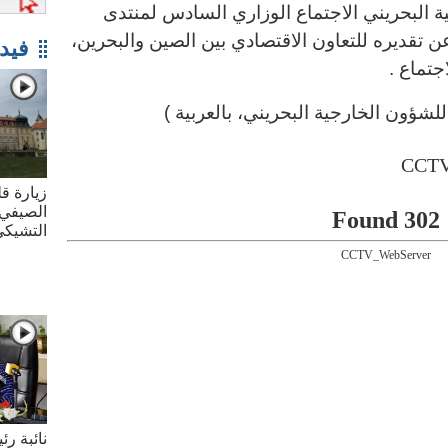
ة البحريني الاجتماع الوزاري السادس لمنتدى
ن تقديره للتعاون الاقتصادي بين الصين والبحرين،
فيد
تماع .
 للشؤون الخارجية البحريني
،
بالعربية )
زيارة قل
الصيفي 
302 Found
التشيك
CCTV_WebServer
نائبة ر