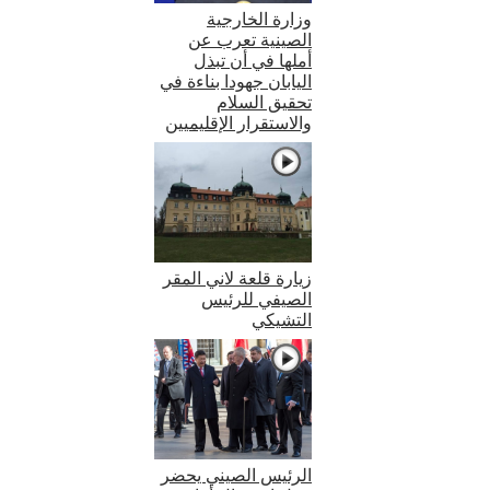
وزارة الخارجية
الصينية تعرب عن
أملها في أن تبذل
اليابان جهودا بناءة في
تحقيق السلام
والاستقرار الإقليميين
زيارة قلعة لاني المقر
الصيفي للرئيس
التشيكي
الرئيس الصيني يحضر