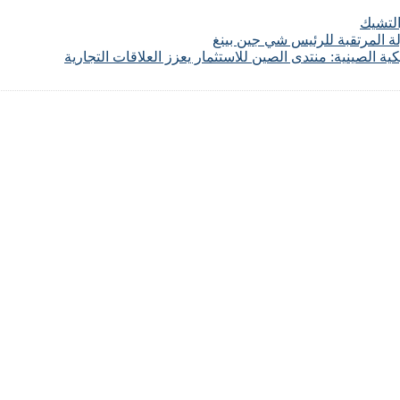
لتشيك
لة المرتقبة للرئيس شي جين بينغ
 الصينية: منتدى الصين للاستثمار يعزز العلاقات التجارية