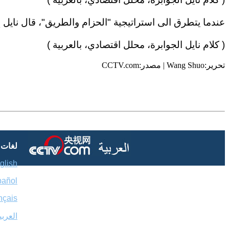
عندما يتطرق الى استراتيجية "الحزام والطريق"، قال نايل
( كلام نايل الجوابرة، محلل اقتصادي
،
بالعربية )
تحرير:Wang Shuo | مصدر:CCTV.com
لغات
glish
pañol
nçais
العربي