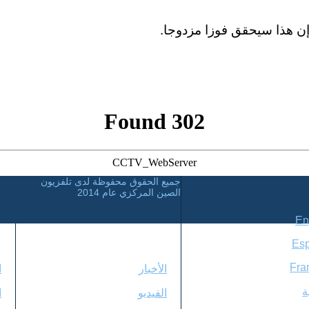
 إن هذا سيحقق فوزا مزدوجا.
302 Found
CCTV_WebServer
جميع الحقوق محفوظة لدى تلفزيون
الصين المركزي عام 2014
En
Es
دليل
ا
Fra
الأخبار
ا
ة
الفيديو
ا