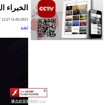
الخبراء ا
أفلام وثائقية: عصر
الهجرة العظمي 2016
03 29
 12:27 11-03-2015
اطبع
تحت الأضواء: التعاون
التجاري الصيني
العربي ... فرص
وتحديات 2016 03 28
أفلام وثائقية: عبور
نانيانغ 2016 03 28
السياحة في الصين
2016-03-28
请点此安装最新Flash