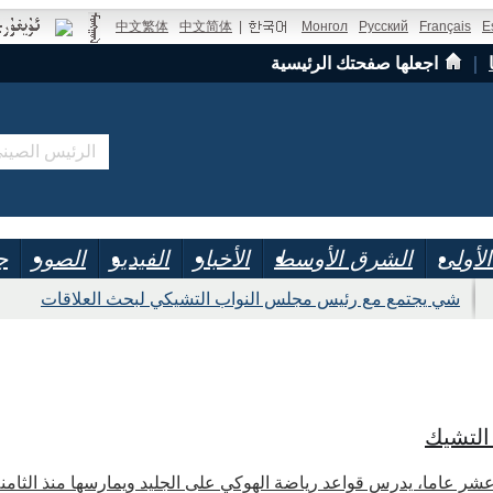
中文繁体
中文简体
|
Монгол
Русский
Français
E
｜
اجعلها صفحتك الرئيسية
لأولى
الشرق الأوسط
الأخبار
الفيديو
الصور
ج
شي يجتمع مع رئيس مجلس النواب التشيكي لبحث العلاقات
التشيك
عشر عاما، يدرس قواعد رياضة الهوكي على الجليد ويمارسها منذ الثام