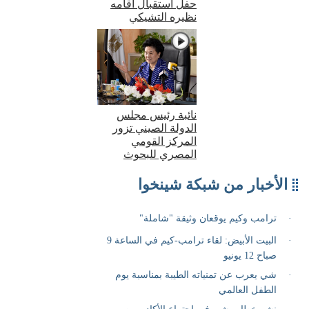
حفل استقبال أقامه
نظيره التشيكي
نائبة رئيس مجلس
الدولة الصيني تزور
المركز القومي
المصري للبحوث