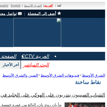
لغة：
العربية
|
الشرق الأوسط
|
English
spañol
أضف إلى المفضلة
｜
تواصل معنا
العربية CCTV
الصفحة ا
البث المباشر
آخر الأخبار
>
>
الشرق الأوسط
فيديوهات الشرق الأوسط
الصين والشرق الأوسط
نقاط ساخنة
الشباب الصينيون يتدربون على الهوكي على الجليد في 
بدأ يان روي نان، البالغ من عمره خمسة 